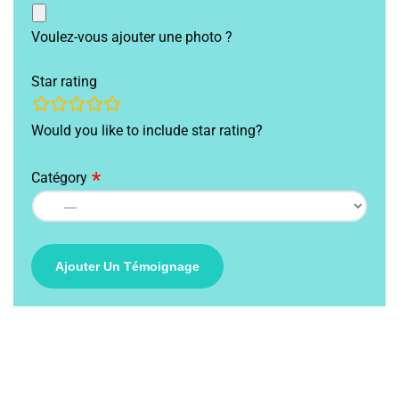
Voulez-vous ajouter une photo ?
Star rating
r
Would you like to include star rating?
a
t
Catégory
i
n
g
f
i
e
l
d
s