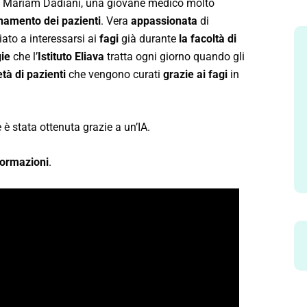
sa Mariam Dadiani, una giovane medico molto
amento dei pazienti
. Vera
appassionata
di
iato a interessarsi ai
fagi
già durante
la facoltà di
gie
che l’
Istituto Eliava
tratta ogni giorno quando gli
età di pazienti
che vengono curati
grazie ai fagi
in
 è stata ottenuta grazie a un’IA.
formazioni
.