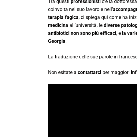
Tra questi
professionisti
c’è la dottores
coinvolta nel suo lavoro e nell’
accompagn
terapia fagica
, ci spiega qui come ha iniz
medicina
all’università, le
diverse patolo
antibiotici non sono più efficaci
, e
la vari
Georgia
.
La traduzione delle sue parole in francese
Non esitate a
contattarci
per maggiori
in