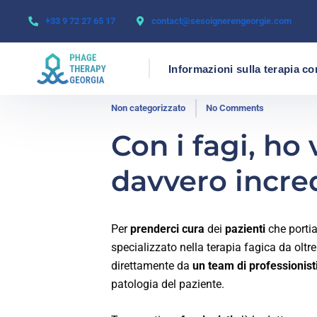
+33 9 72 27 65 17
contact@sesoignerengeorgie.com
Informazioni sulla terapia co
Non categorizzato
No Comments
Con i fagi, ho 
davvero incred
Per
prenderci cura
dei
pazienti
che portia
specializzato nella terapia fagica da oltr
direttamente da
un team di professionist
patologia del paziente.