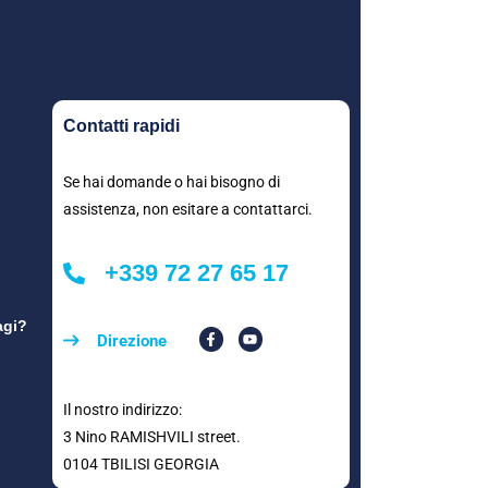
Contatti rapidi
Se hai domande o hai bisogno di
assistenza, non esitare a contattarci.
+339 72 27 65 17
agi?
Direzione
Il nostro indirizzo:
3 Nino RAMISHVILI street.
0104 TBILISI GEORGIA