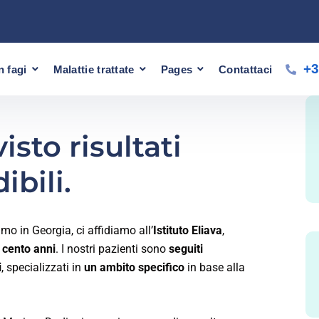
+3
n fagi
Malattie trattate
Pages
Contattaci
visto risultati
ibili.
mo in Georgia, ci affidiamo all’
Istituto Eliava
,
e
cento anni
. I nostri pazienti sono
seguiti
i
, specializzati in
un ambito specifico
in base alla